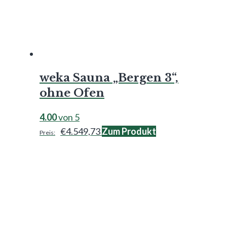
weka Sauna „Bergen 3“,
ohne Ofen
4.00
von 5
€
4.549,73
Zum Produkt