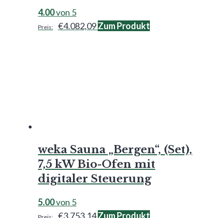
4.00
von 5
€
4.082,09
Zum Produkt
weka Sauna „Bergen“, (Set),
7,5 kW Bio-Ofen mit
digitaler Steuerung
5.00
von 5
€
3.753,14
Zum Produkt