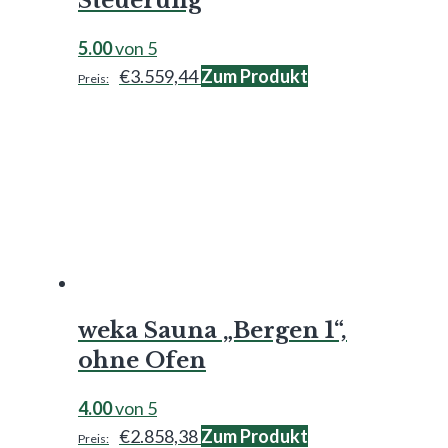
Steuerung
5.00
von 5
€
3.559,44
Zum Produkt
weka Sauna „Bergen 1“,
ohne Ofen
4.00
von 5
€
2.858,38
Zum Produkt