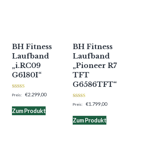
BH Fitness
BH Fitness
Laufband
Laufband
„i.RC09
„Pioneer R7
G6180I“
TFT
G6586TFT“
3.00
€
2.299,00
von 5
4.00
€
1.799,00
von 5
Zum Produkt
Zum Produkt