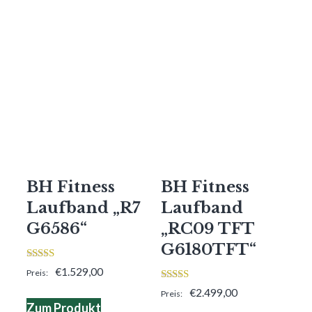
BH Fitness
BH Fitness
Laufband „R7
Laufband
G6586“
„RC09 TFT
G6180TFT“
3.00
€
1.529,00
von 5
3.00
€
2.499,00
von 5
Zum Produkt