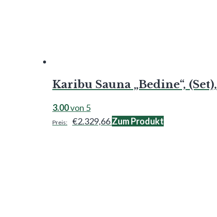
Karibu Sauna „Bedine“, (Set
3.00
von 5
€
2.329,66
Zum Produkt