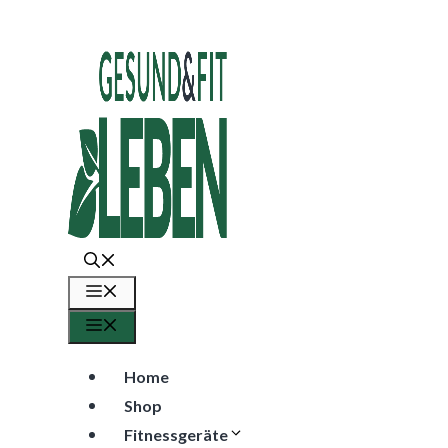
Zum
Inhalt
springen
Menü
Menü
Home
Shop
Fitnessgeräte