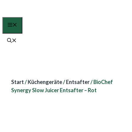
Zum
Inhalt
springen
Menü
Start
/
Küchengeräte
/
Entsafter
/ BioChef
Synergy Slow Juicer Entsafter – Rot