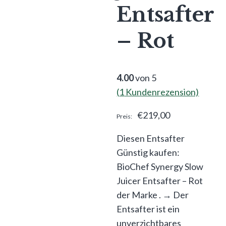
Entsafter
– Rot
4.00
von 5
(
1
Kundenrezension)
€
219,00
Diesen Entsafter
Günstig kaufen:
BioChef Synergy Slow
Juicer Entsafter – Rot
der Marke . → Der
Entsafter ist ein
unverzichtbares