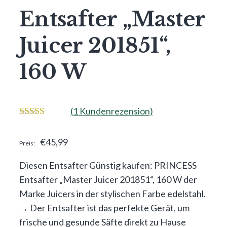
Entsafter „Master
Juicer 201851“,
160 W
(
1
Kundenrezension)
3.00
von 5
€
45,99
Diesen Entsafter Günstig kaufen: PRINCESS
Entsafter „Master Juicer 201851“, 160 W der
Marke Juicers in der stylischen Farbe edelstahl.
→ Der Entsafter ist das perfekte Gerät, um
frische und gesunde Säfte direkt zu Hause