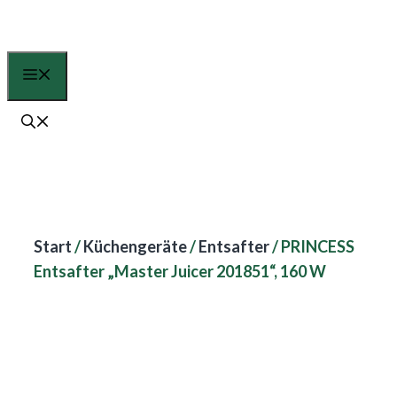
Zum
Inhalt
springen
Menü
Start
/
Küchengeräte
/
Entsafter
/ PRINCESS
Entsafter „Master Juicer 201851“, 160 W