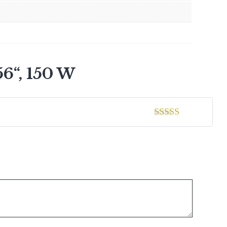
6“, 150 W
5
von 5