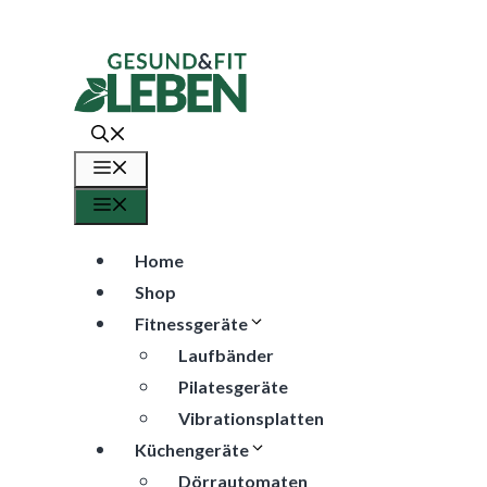
Zum
Inhalt
springen
Menü
Menü
Home
Shop
Fitnessgeräte
Laufbänder
Pilatesgeräte
Vibrationsplatten
Küchengeräte
Dörrautomaten