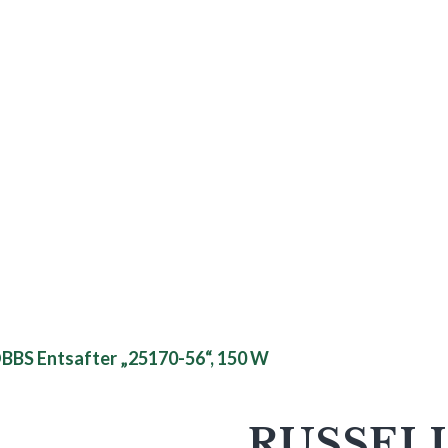
BBS Entsafter „25170-56“, 150 W
RUSSEL