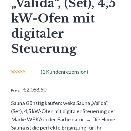
„Valida“, (Set), 4,5
kW-Ofen mit
digitaler
Steuerung
(
1
Kundenrezension)
4.00
von
5
€
2.068,50
Sauna Günstig kaufen: weka Sauna „Valida“,
(Set), 4,5 kW-Ofen mit digitaler Steuerung der
Marke WEKA in der Farbe natur. → Die Home
Sauna ist die perfekte Ergänzung für Ihr