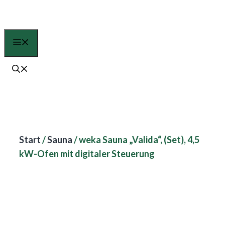
Zum
Inhalt
springen
Menü
Start
/
Sauna
/ weka Sauna „Valida“, (Set), 4,5
kW-Ofen mit digitaler Steuerung