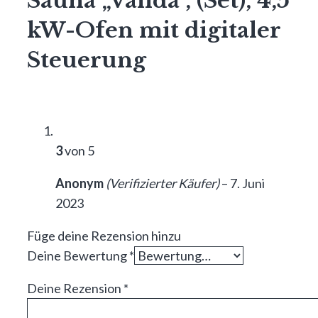
Sauna „Valida“, (Set), 4,5
kW-Ofen mit digitaler
Steuerung
3
von 5
Anonym
(Verifizierter Käufer)
–
7. Juni
2023
Füge deine Rezension hinzu
Deine Bewertung
*
Deine Rezension
*