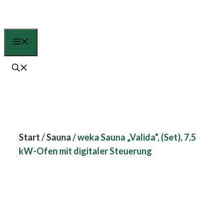
Zum
Inhalt
springen
Menü
Start
/
Sauna
/ weka Sauna „Valida“, (Set), 7,5
kW-Ofen mit digitaler Steuerung