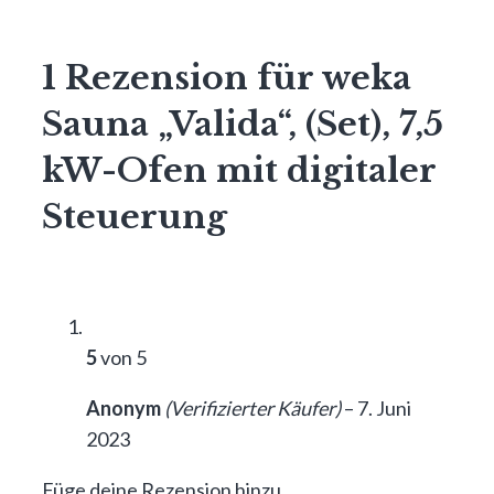
1 Rezension für
weka
Sauna „Valida“, (Set), 7,5
kW-Ofen mit digitaler
Steuerung
5
von 5
Anonym
(Verifizierter Käufer)
–
7. Juni
2023
Füge deine Rezension hinzu