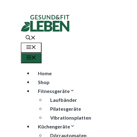
Zum
Inhalt
springen
Menü
Menü
Home
Shop
Fitnessgeräte
Laufbänder
Pilatesgeräte
Vibrationsplatten
Küchengeräte
Dörrautomaten