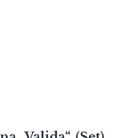
a „Valida“, (Set),