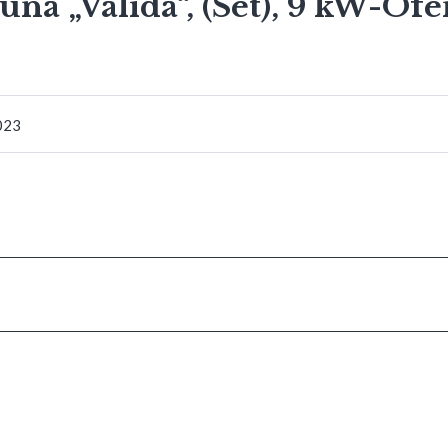
na „Valida“, (Set), 9 kW-Ofe
2023