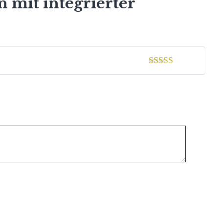
n mit integrierter
3
von 5