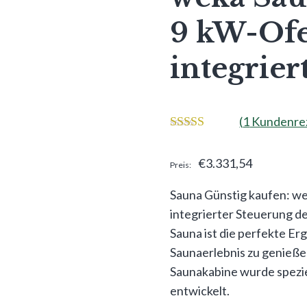
9 kW-Ofe
integrier
(
1
Kundenrez
3.00
von 5
€
3.331,54
Sauna Günstig kaufen: wek
integrierter Steuerung 
Sauna ist die perfekte E
Saunaerlebnis zu genieße
Saunakabine wurde spezie
entwickelt.