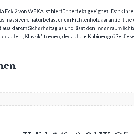
a Eck 2 von WEKA ist hierfür perfekt geeignet. Dank ihre
us massivem, naturbelassenem Fichtenholz garantiert sie e
aus klarem Sicherheitsglas und lässt den Innenraum licht
aunaofen „Klassik“ freuen, der auf die Kabinengröße dies
onen